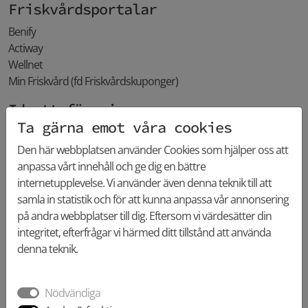
Friskvårdsportalar
Benify
Actiway
Wellnet
Min Friskvård (fd Friskvårdskuponger)
Idrottsföreningar
Ta gärna emot våra cookies
Carlstad Crusaders
CheerXplosion (under Karlstads Gymnastikförening)
Den här webbplatsen använder Cookies som hjälper oss att
anpassa vårt innehåll och ge dig en bättre
Länkar
internetupplevelse. Vi använder även denna teknik till att
samla in statistik och för att kunna anpassa vår annonsering
Enköpings Kiropraktorklinik
på andra webbplatser till dig. Eftersom vi värdesätter din
Falkenberg, Activate
integritet, efterfrågar vi härmed ditt tillstånd att använda
Gävle, Kiropraktorerna Vejlo
denna teknik.
Kiropraktorerna Frölunda
Kiropraktorerna i Jönköping
Karlstad Kiropraktorklinik
Nödvändiga
Limhamn, ChiropraktikAkuten