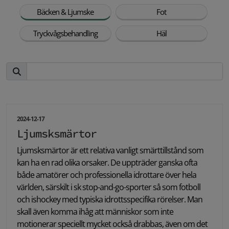
Bäcken & Ljumske
Fot
Tryckvågsbehandling
Häl
2024-12-17
Ljumsksmärtor
Ljumsksmärtor är ett relativa vanligt smärttillstånd som
kan ha en rad olika orsaker. De uppträder ganska ofta
både amatörer och professionella idrottare över hela
världen, särskilt i sk stop-and-go-sporter så som fotboll
och ishockey med typiska idrottsspecifika rörelser. Man
skall även komma ihåg att människor som inte
motionerar speciellt mycket också drabbas, även om det