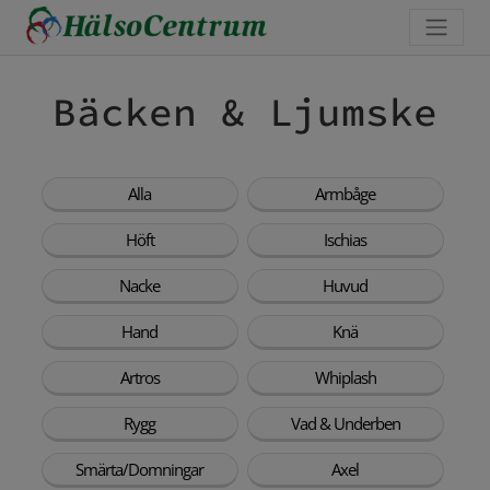
Bäcken & Ljumske
Alla
Armbåge
Höft
Ischias
Nacke
Huvud
Hand
Knä
Artros
Whiplash
Rygg
Vad & Underben
Smärta/Domningar
Axel