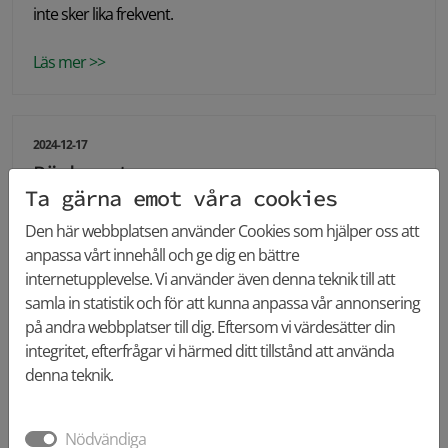
inte sker lika frekvent.
Läs mer >>
2024-12-17
Bäckenet
Ta gärna emot våra cookies
Ben Bäckenet består hos en vuxen människa av tre ben:
Höger och vänster höftben (os coxae) och korsbenet (os
Den här webbplatsen använder Cookies som hjälper oss att
sacrum). Höftbenet består fram till övre tonåren av tre
anpassa vårt innehåll och ge dig en bättre
separata ben: Det övre tarmbenet (os ilium) samt nedtill,
internetupplevelse. Vi använder även denna teknik till att
ett främre blygdben (os pubis) och ett bakre sittben (os
samla in statistik och för att kunna anpassa vår annonsering
ischii).
på andra webbplatser till dig. Eftersom vi värdesätter din
integritet, efterfrågar vi härmed ditt tillstånd att använda
Läs mer >>
denna teknik.
Nödvändiga