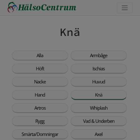
Knä
Alla
Armbåge
Höft
Ischias
Nacke
Huvud
Hand
Knä
Artros
Whiplash
Rygg
Vad & Underben
Smärta/Domningar
Axel