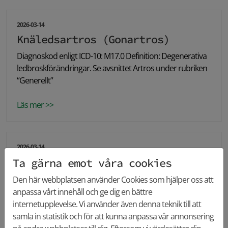
2026-03-14
Knäledsartros (Gonartros)
Diagnoskod enligt ICD-10: M17.0 Definition: Degenerativa
ledbroskförändringar. Se avsnittet Artros under rubriken
“Generellt”
Läs mer >>
2026-03-14
Löparknä (Iliotibialband
Ta gärna emot våra cookies
syndrom)
Den här webbplatsen använder Cookies som hjälper oss att
Diagnoskod enligt ICD-10: M76.3 Definition: Mekanisk
anpassa vårt innehåll och ge dig en bättre
irritation i mjukdelar kring iliotibialbandet vid laterala
internetupplevelse. Vi använder även denna teknik till att
femurepikondylen på utsidan knät.
samla in statistik och för att kunna anpassa vår annonsering